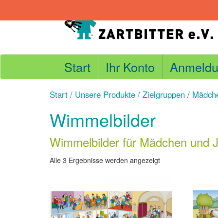
Skip
to
content
Start
Ihr Konto
Anmeldu
Start
/
Unsere Produkte
/
Zielgruppen
/
Mädche
Wimmelbilder
Wimmelbilder für Mädchen und 
Nach
Alle 3 Ergebnisse werden angezeigt
Aktualität
sortiert