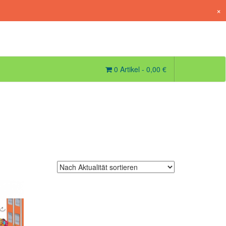
×
0 Artikel -
0,00
€