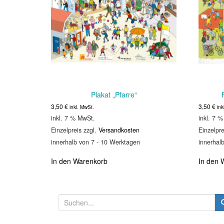
Plakat „Pfarre“
3,50
€
3,50
€
inkl. MwSt.
ink
inkl. 7 % MwSt.
inkl. 7 
Einzelpreis zzgl.
Versandkosten
Einzelpre
innerhalb von 7 - 10 Werktagen
innerhal
In den Warenkorb
In den 
S
u
c