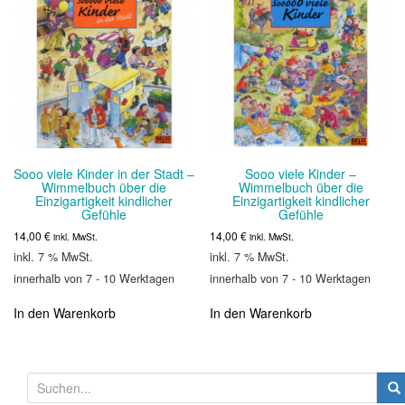
Die
Optionen
können
auf
der
Produktseite
gewählt
werden
Sooo viele Kinder in der Stadt –
Sooo viele Kinder –
Wimmelbuch über die
Wimmelbuch über die
Einzigartigkeit kindlicher
Einzigartigkeit kindlicher
Gefühle
Gefühle
14,00
€
14,00
€
inkl. MwSt.
inkl. MwSt.
inkl. 7 % MwSt.
inkl. 7 % MwSt.
innerhalb von 7 - 10 Werktagen
innerhalb von 7 - 10 Werktagen
In den Warenkorb
In den Warenkorb
S
u