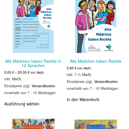
Alle Mädchen haben Rechte in
Alle Mädchen haben Rechte
12 Sprachen
0,60
€
inkl. MwSt.
5,00
€
–
20,00
€
inkl. MwSt.
inkl. 7 % MwSt.
inkl. MwSt.
Einzelpreis zzgl.
Versandkosten
Einzelpreis zzgl.
Versandkosten
innerhalb von 7 - 10 Werktagen
innerhalb von 7 - 10 Werktagen
Dieses
In den Warenkorb
Ausführung wählen
Produkt
weist
mehrere
Varianten
auf.