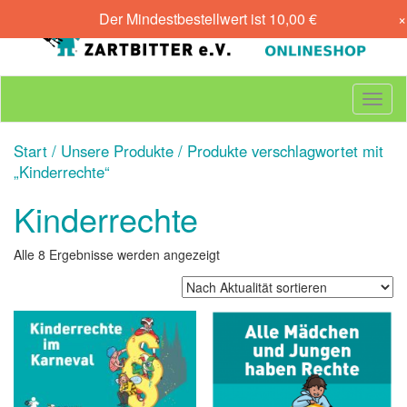
Skip
Der Mindestbestellwert ist
10,00
€
×
to
content
T
o
g
Start
/
Unsere Produkte
/ Produkte verschlagwortet mit
g
„Kinderrechte“
l
e
Kinderrechte
n
a
v
Nach
Alle 8 Ergebnisse werden angezeigt
i
Aktualität
g
sortiert
a
t
i
o
n