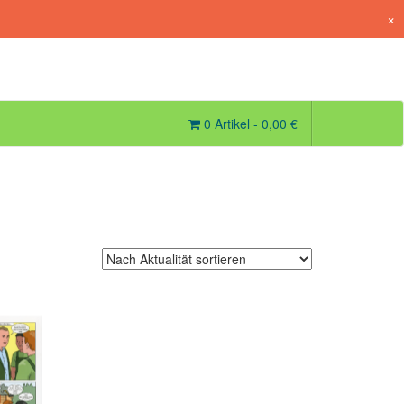
×
0 Artikel -
0,00
€