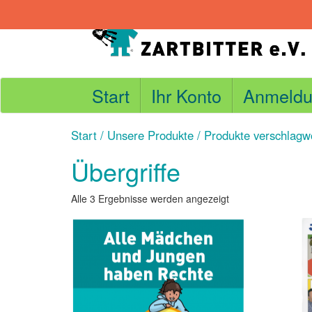
Skip
to
content
Start
Ihr Konto
Anmeldu
Start
/
Unsere Produkte
/ Produkte verschlagwo
Übergriffe
Nach
Alle 3 Ergebnisse werden angezeigt
Aktualität
sortiert