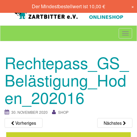
Skip
Der Mindestbestellwert ist
10,00
€
×
to
content
T
o
g
g
Rechtepass_GS_
l
e
n
Belästigung_Hod
a
v
en_202016
i
g
a
t
30. NOVEMBER 2020
SHOP
i
o
Vorheriges
Nächstes
n