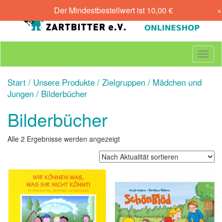
Skip
Der Mindestbestellwert ist
10,00
€
×
to
content
T
o
g
Start
/
Unsere Produkte
/
Zielgruppen
/
Mädchen und
g
Jungen
/ Bilderbücher
l
e
Bilderbücher
n
a
v
Nach
Alle 2 Ergebnisse werden angezeigt
i
Aktualität
g
sortiert
a
t
i
o
n