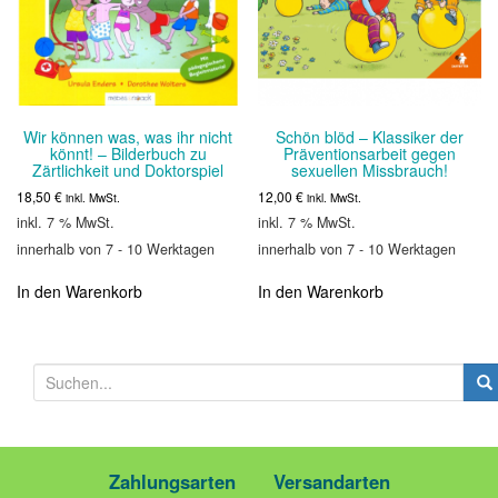
Wir können was, was ihr nicht
Schön blöd – Klassiker der
könnt! – Bilderbuch zu
Präventionsarbeit gegen
Zärtlichkeit und Doktorspiel
sexuellen Missbrauch!
18,50
€
12,00
€
inkl. MwSt.
inkl. MwSt.
inkl. 7 % MwSt.
inkl. 7 % MwSt.
innerhalb von 7 - 10 Werktagen
innerhalb von 7 - 10 Werktagen
In den Warenkorb
In den Warenkorb
S
u
c
h
e
Zahlungsarten
Versandarten
n