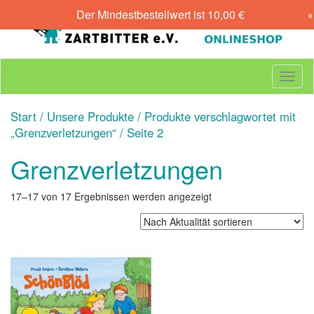
Skip
Der Mindestbestellwert ist
10,00
€
×
to
content
T
o
g
Start
/
Unsere Produkte
/
Produkte verschlagwortet mit
g
„Grenzverletzungen“
/ Seite 2
l
e
Grenzverletzungen
n
a
v
Nach
17–17 von 17 Ergebnissen werden angezeigt
i
Aktualität
g
sortiert
a
t
i
o
n