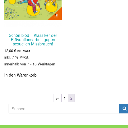
Schön blöd – Klassiker der
Präventionsarbeit gegen
sexuellen Missbrauch!
12,00
€
inkl. MwSt.
inkl. 7 % MwSt.
innerhalb von 7 - 10 Werktagen
In den Warenkorb
←
1
2
S
u
c
h