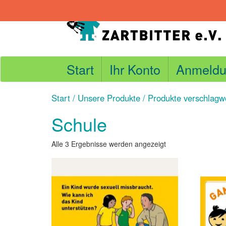
Skip
to
content
Start
Ihr Konto
Anmeldu
Start
/
Unsere Produkte
/ Produkte verschlagwo
Schule
Nach
Alle 3 Ergebnisse werden angezeigt
Aktualität
sortiert