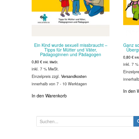
Ein Kind wurde sexuell missbraucht –
Ganz sc
Tipps für Mütter und Väter,
Übergr
Pädagoginnen und Pädagogen
0,80
€
ink
0,80
€
inkl. MwSt.
inkl. 7 
inkl. 7 % MwSt.
Einzelpre
Einzelpreis zzgl.
Versandkosten
innerhal
innerhalb von 7 - 10 Werktagen
In den 
In den Warenkorb
S
u
c
h