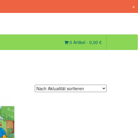
×
0 Artikel -
0,00
€