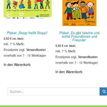
Plakat „Stopp heißt Stopp!“
Plakat „Es gibt falsche und
echte Freundinnen und
3,50
€
inkl. MwSt.
Freunde“
inkl. 7 % MwSt.
3,50
€
inkl. MwSt.
Einzelpreis zzgl.
Versandkosten
inkl. 7 % MwSt.
innerhalb von 7 - 10 Werktagen
Einzelpreis zzgl.
Versandkosten
innerhalb von 7 - 10 Werktagen
In den Warenkorb
In den Warenkorb
S
u
c
h