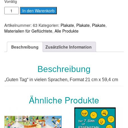
Vorrätig
Guten
In den Warenkorb
Tag
-
Artikelnummer:
63
Kategorien:
Plakate
,
Plakate
,
Plakate
,
Plakat
Materialien für Geflüchtete
,
Alle Produkte
Menge
Beschreibung
Zusätzliche Information
Beschreibung
„Guten Tag“ in vielen Sprachen, Format 21 cm x 59,4 cm
Ähnliche Produkte